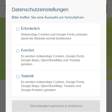
Datenschutzeinstellungen
Login
Bitte treffen Sie eine Auswahl um fortzufahren
Benutzername
Erforderlich
Logopädie
Notwendige Cookies und Google Fonts zulassen
damit die Website korrekt funktioniert
Passwort
Komfort
Es werden notwendige Cookies, Google Fonts,
Google Maps, OpenStreetMap und Youtube
geladen.
Anmelden
Statistik
Es werden notwendige Cookies, Google Fonts,
Google Maps, OpenStreetMap, Youtube und
Google Analytics geladen
Register
|
Lost your password?
Support
Erwachsene