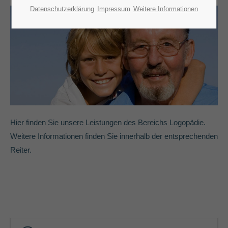
Lorem ipsum dolor sit amet:
Datenschutzerklärung
Impressum
Weitere Informationen
24h
/ 365days
We offer support for our customers
Mon - Fri 8:00am - 5:00pm
(GMT +1)
Get in touch
Hier finden Sie unsere Leistungen des Bereichs Logopädie.
Weitere Informationen finden Sie innerhalb der entsprechenden
Cybersteel Inc.
376-293 City Road, Suite 600
Reiter.
San Francisco, CA 94102
Have any questions?
+44 1234 567 890
Drop us a line