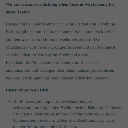
info@yourdomain.com
Wir suchen zum nächstmöglichen Termin Verstärkung für
unser Team!
About us
Unsere Praxis in der Bremer Str. 14 im Herzen von Hamburg-
Lorem ipsum dolor sit amet, consectetuer adipiscing elit.
Harburg gibt es nun schon eine ganze Weile und erst kürzlich
konnten wir uns vor Ort noch weiter vergrößern. Das
Aenean commodo ligula eget dolor. Aenean massa. Cum sociis
natoque penatibus et magnis dis parturient montes, nascetur
Miteinander wird bei uns großgeschrieben und der Teamgeist
ridiculus mus. Donec quam felis, ultricies nec.
steht bei allen im Vordergrund! Wir sind keine
Einzelkämpfer*innen sondern leben vom Austausch
untereinander und verfügen über einen nahezu grenzenlosen
Pool an Erfahrungen auf den unterschiedlichsten Gebieten.
Unser Wunsch an Dich:
Du führst ergotherapeutische Behandlungen
schwerpunktmäßig in den Fachbereichen Pädiatrie, Geriatrie,
Psychiatrie, Neurologie und/oder Orthopädie sowie in der
Schmerztherapie oder mit Neurofeedback durch, je nach
deinen Erfahrungen oder Vorlieben.