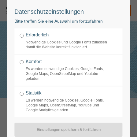
Datenschutzeinstellungen
Login
Bitte treffen Sie eine Auswahl um fortzufahren
Benutzername
Erforderlich
Karriere
Notwendige Cookies und Google Fonts zulassen
damit die Website korrekt funktioniert
Passwort
Komfort
Es werden notwendige Cookies, Google Fonts,
Google Maps, OpenStreetMap und Youtube
geladen.
Anmelden
Statistik
Es werden notwendige Cookies, Google Fonts,
Google Maps, OpenStreetMap, Youtube und
Google Analytics geladen
Register
|
Lost your password?
Support
Initiativ-Bewerber