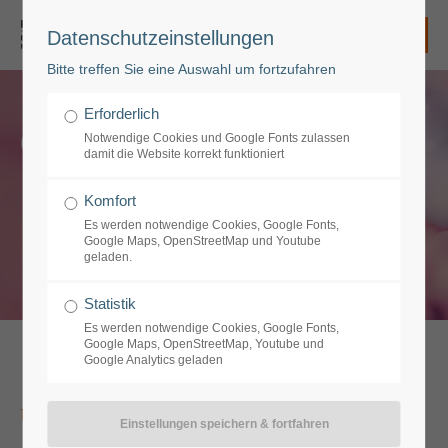
Datenschutzeinstellungen
Login
Bitte treffen Sie eine Auswahl um fortzufahren
Benutzername
Erforderlich
Osteopathie
Notwendige Cookies und Google Fonts zulassen
damit die Website korrekt funktioniert
Passwort
Komfort
Es werden notwendige Cookies, Google Fonts,
Google Maps, OpenStreetMap und Youtube
geladen.
Anmelden
Statistik
Es werden notwendige Cookies, Google Fonts,
Google Maps, OpenStreetMap, Youtube und
Google Analytics geladen
Register
|
Lost your password?
Support
Unser Angebot