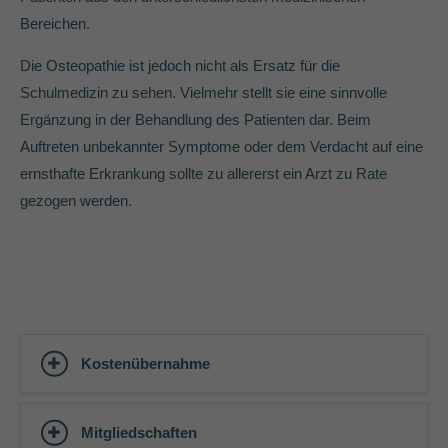
info@yourdomain.com
Bereichen.
About us
Die Osteopathie ist jedoch nicht als Ersatz für die
Schulmedizin zu sehen. Vielmehr stellt sie eine sinnvolle
Lorem ipsum dolor sit amet, consectetuer adipiscing elit.
Ergänzung in der Behandlung des Patienten dar. Beim
Aenean commodo ligula eget dolor. Aenean massa. Cum sociis
Auftreten unbekannter Symptome oder dem Verdacht auf eine
natoque penatibus et magnis dis parturient montes, nascetur
ernsthafte Erkrankung sollte zu allererst ein Arzt zu Rate
ridiculus mus. Donec quam felis, ultricies nec.
gezogen werden.
Kostenübernahme
Mitgliedschaften