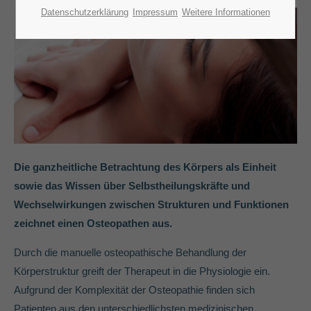
Lorem ipsum dolor sit amet:
Datenschutzerklärung
Impressum
Weitere Informationen
24h
/ 365days
We offer support for our customers
Mon - Fri 8:00am - 5:00pm
(GMT +1)
Get in touch
Die ganzheitliche Betrachtung des Körpers als Einheit
sowie das Wissen über Selbstheilungskräfte und
Cybersteel Inc.
376-293 City Road, Suite 600
Wechselwirkungen zwischen Strukturen und Funktionen
San Francisco, CA 94102
zeichnet einen Osteopathen aus.
Durch die manuelle osteopathische Behandlung der
Have any questions?
Körperstruktur greift der Therapeut in die Physiologie ein.
+44 1234 567 890
Aufgrund der Komplexität der Osteopathie finden sich
Drop us a line
Patienten aus den unterschiedlichsten medizinischen