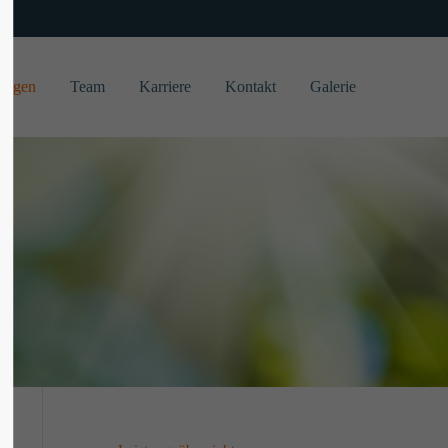
About us
tungen
Team
Karriere
Kontakt
Galerie
Lorem ipsum dolor sit amet, consectetuer
adipiscing elit.
Aenean commodo ligula eget dolor. Aenean
massa. Cum sociis natoque penatibus et
magnis dis parturient montes, nascetur
ridiculus mus. Donec quam felis, ultricies
nec.