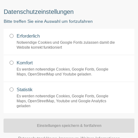
 (040/38 64 77-77) -·- Ergotherapie, Logopädie, Coaching (040/38 64 77-78)
Datenschutzeinstellungen
ort
Get in touch
Bitte treffen Sie eine Auswahl um fortzufahren
Start
Leis
sum dolor sit amet:
Cybersteel Inc.
Erforderlich
376-293 City Road, Suite 600
Notwendige Cookies und Google Fonts zulassen damit die
San Francisco, CA 94102
Website korrekt funktioniert
4h
Komfort
Have any questions?
/ 365days
Es werden notwendige Cookies, Google Fonts, Google
+44 1234 567 890
Maps, OpenStreetMap und Youtube geladen.
Drop us a line
Statistik
info@yourdomain.com
Es werden notwendige Cookies, Google Fonts, Google
support for our customers
Maps, OpenStreetMap, Youtube und Google Analytics
ri 8:00am - 5:00pm
(GMT +1)
geladen