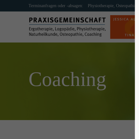
Terminanfragen oder -absagen:
Physiotherapie, Osteopathie
Login
Supp
Benutzername
Lorem ip
2
Passwort
Coaching
Anmelden
We offer 
Mon - F
Register
|
Lost your password?