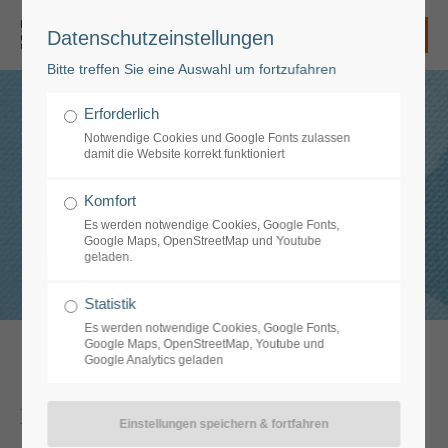
Datenschutzeinstellungen
Login
Bitte treffen Sie eine Auswahl um fortzufahren
Benutzername
Erforderlich
Leistungsübersicht
Notwendige Cookies und Google Fonts zulassen
damit die Website korrekt funktioniert
Passwort
Komfort
Es werden notwendige Cookies, Google Fonts,
Google Maps, OpenStreetMap und Youtube
geladen.
Anmelden
Statistik
Es werden notwendige Cookies, Google Fonts,
Google Maps, OpenStreetMap, Youtube und
Google Analytics geladen
Register
|
Lost your password?
Support
Bereiche